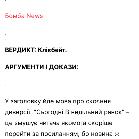
Бомба
News
.
ВЕРДИКТ:
Клікбейт
.
АРГУМЕНТИ І ДОКАЗИ:
.
У
заголовку
йде
мова
про
скоєння
диверсії
. “
Сьогодні
В
недільний
ранок”
–
ц
е
змушує
читача
якомога
скоріше
перейти за
посиланням
,
бо
новина ж