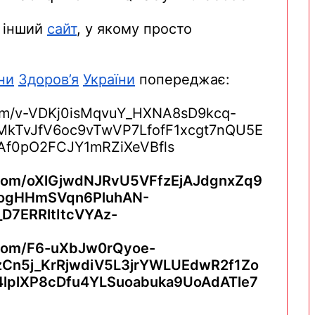
а
інший
сайт
, у
якому
просто
ни
Здоров’я
України
попереджає
: