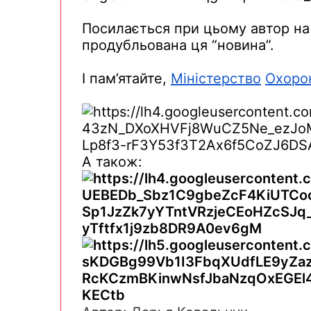
Посилається
при
цьому
автор н
продубльована
ця
“новина”.
І
пам’ятайте
,
Міністерство
Охоро
А
також
: