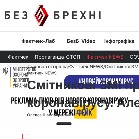
Головна
Фактчек-Лаб
БезБ-Video
Інфографіка
Фактчек
Пропаганда-СТОП
Фактчек NEWS
COV
Головна сторінка
/
Фактчек NEWS
/
Смітникові ЗМІ
Фактчек NEWS
Смітникові ЗМІ п
коронавірусу. Але
Олекса Шарабура
23.02.2020