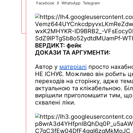
Facebook
X
WhatsApp
Telegram
ВЕРДИКТ:
фейк
ДОКАЗИ ТА АРГУМЕНТИ:
Автор у
матеріалі
просто
нахабн
НЕ ІСНУЄ.
Можливо
він
робить
ц
переходів
на
сторінку
,
адже
тем
актуальною та
клікабельною
.
Бі
вирішили
приголомшити
тим
,
що
схвалені
ліки
.