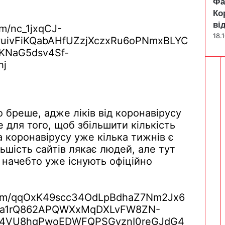
Фа
Ко
ві
18.
о
бреше
,
адже
ліків
від
коронавірусу
е
для того,
щоб
збільшити
кількість
а
коронавірусу
уже
кілька
тижнів
є
льшість
сайтів
лякає
людей, але тут
начебто
уже
існують
офіційно