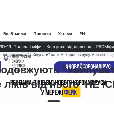
БезБ-меми
Проєкти
Хто ми
EN
ID-19. Правда і міфи
Контроль відновлення
PROМіф
 продовжують “хайпувати” на темі коронавірусу. Але ліків в
родовжують “хайпуват
 ліків від нього НЕ І