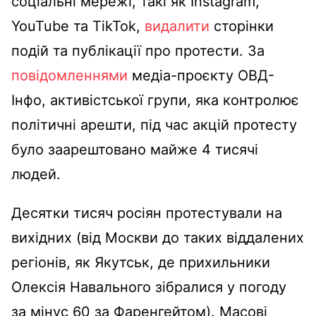
соціальні мережі, такі як Instagram,
YouTube та TikTok,
видалити
сторінки
подій та публікації про протести. За
повідомленнями
медіа-проєкту ОВД-
Інфо, активістської групи, яка контролює
політичні арешти, під час акцій протесту
було заарештовано майже 4 тисячі
людей.
Десятки тисяч росіян протестували на
вихідних (від Москви до таких віддалених
регіонів, як Якутськ, де прихильники
Олексія Навального зібралися у погоду
за мінус 60 за Фаренгейтом). Масові