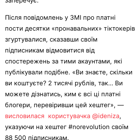
заперечує.
Після повідомлень у ЗМІ про платні
пости десятки «пронавальних» тіктокерів
згуртувалися, сказавши своїм
підписникам відмовитися від
спостережень за тими акаунтами, які
публікували подібне. «Ви знаєте, скільки
ви коштуєте? 2 тисячі рублів, так… Ви
можете дізнатись, ким є всі ці платні
блогери, перевіривши цей хештег», —
висловилася користувачка @ideniza
,
указуючи на хештег #norevolution своїм
88 500 підписникам.