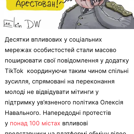
Десятки впливових у соціальних
мережах особистостей стали масово
поширювати свої повідомлення у додатку
TikTok координуючи таким чином спільні
зусилля, спрямовані на переконання
молоді не відвідувати мітинги у
підтримку ув’язненого політика Олексія
Навального. Напередодні протестів
у
понад 100 містах
впливові
представники на платформі обміну відео