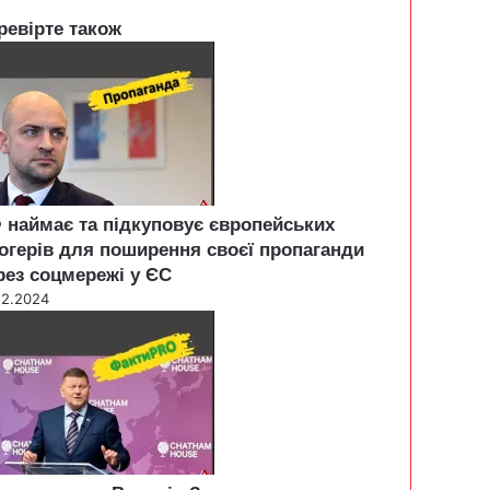
ревірте також
 наймає та підкуповує європейських
огерів для поширення своєї пропаганди
рез соцмережі у ЄС
12.2024