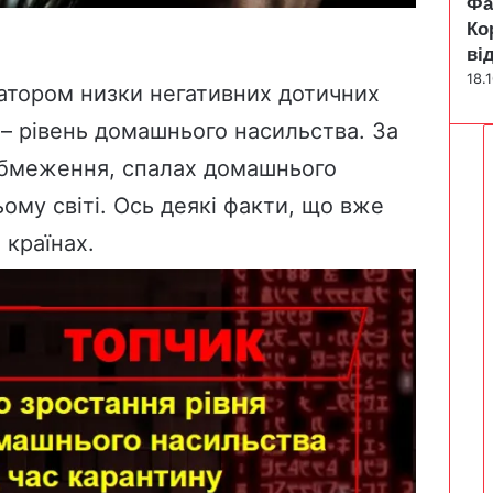
Фа
Ко
ві
18.
затором низки негативних дотичних
 – рівень домашнього насильства. За
обмеження, спалах домашнього
ому світі. Ось деякі факти, що вже
 країнах.