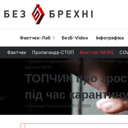
Головна
Фактчек-Лаб
БезБ-Video
Інфографіка
Фактчек
Пропаганда-СТОП
Фактчек NEWS
COV
Головна сторінка
/
Фактчек NEWS
/
ТОПЧИК про зр
Фактчек NEWS
ТОПЧИК про зрос
під час карантин
Олександр Гороховський
01.07.2020