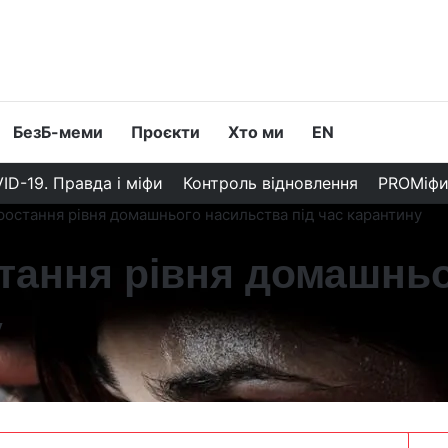
БезБ-меми
Проєкти
Хто ми
EN
ID-19. Правда і міфи
Контроль відновлення
PROМіф
остання рівня домашнього насильства під час карантину
тання рівня домашньо
у