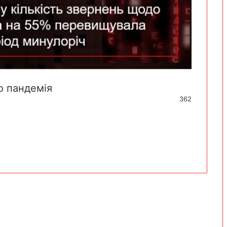
о
пандемія
362