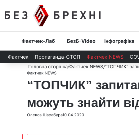
Головна
Фактчек-Лаб
БезБ-Video
Інфографіка
Фактчек
Пропаганда-СТОП
Фактчек NEWS
COV
Головна сторінка
/
Фактчек NEWS
/
“ТОПЧИК” запит
Фактчек NEWS
“ТОПЧИК” запитан
можуть знайти ві
Олекса Шарабура
10.04.2020