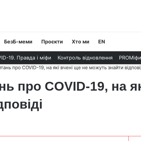
БезБ-меми
Проєкти
Хто ми
EN
ID-19. Правда і міфи
Контроль відновлення
PROМіф
ань про COVID-19, на які вчені ще не можуть знайти відпові
ь про COVID-19, на як
дповіді