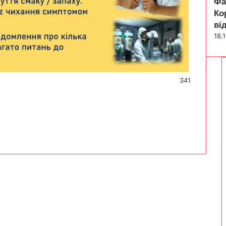
Фа
Ко
ві
18.
341