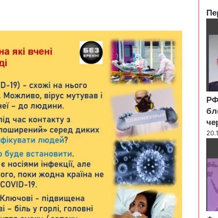
Пе
C
l
o
s
e
РФ
бл
че
20.