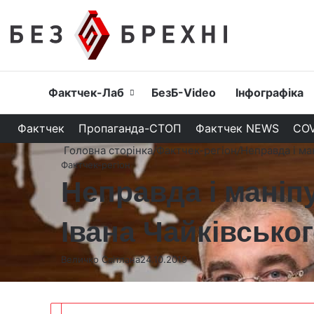
Головна
Фактчек-Лаб
БезБ-Video
Інфографіка
Фактчек
Пропаганда-СТОП
Фактчек NEWS
COV
Головна сторінка
/
Фактчек-регіон
/
Неправда і ма
Фактчек-регіон
Неправда і маніп
Івана Чайківсько
Величко Світлана
24.10.2019