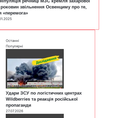
ніпуляція речниці МЗС кремля захарової
 роковин звільнення Освенциму про те,
я «перемога»
01.2025
Останні
Популярні
Удари ЗСУ по логістичних центрах
Wildberries та реакція російської
пропаганди
27.07.2026