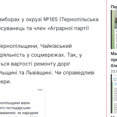
Пе
C
l
 виборах
у окрузі №165 (Тернопільська
o
суванець та член «Аграрної партії
s
e
 Тернопільщини, Чайківський
Ма
діяльність у соцмережах. Так, у
пр
ься вартості ремонту доріг
бі
23.
льщині та Львівщині. Чи справедливі
кери.