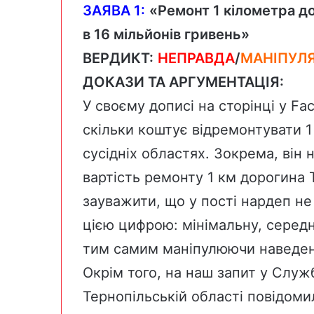
ЗАЯВА 1:
«Ремонт 1 кілометра д
в 16 мільйонів гривень»
ВЕРДИКТ:
НЕПРАВДА
/
МАНІПУЛ
ДОКАЗИ ТА АРГУМЕНТАЦІЯ:
У своєму дописі
на сторінці у Fa
скільки коштує відремонтувати 1
сусідніх областях. Зокрема, він 
вартість ремонту 1 км дорогина 
зауважити, що у пості нардеп не 
цією цифрою: мінімальну, серед
тим самим маніпулюючи наведе
Окрім того, на наш запит у Служб
Тернопільській області повідоми