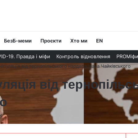
БезБ-меми
Проєкти
Хто ми
EN
ID-19. Правда і міфи
Контроль відновлення
PROМіф
ніпуляція від тернопільського нардепа Івана Чайківського
уляція від тернопільс
го