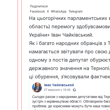
Поділитися
Facebook
X
WhatsApp
Telegram
На цьогорічних парламентських
область) перемогу здобув
самови
України» Іван Чайківський.
Як і багато народних обранців з
намагається звітувати про свою 
одному з постів депутат обурюєт
державного значення на Тернопі
ці обурення, з’ясовували фактче