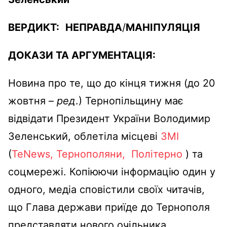
ВЕРДИКТ:
НЕПРАВДА
/
МАНІПУЛЯЦІЯ
ДОКАЗИ ТА АРГУМЕНТАЦІЯ:
Новина про те, що до кінця тижня (до 20
жовтня –
ред
.) Тернопільщину має
відвідати Президент України Володимир
Зеленський, облетіла місцеві
ЗМІ
(
TeNews,
Тернополяни,
Політерно
) та
соцмережі. Копіюючи інформацію один у
одного, медіа сповістили своїх читачів,
що Глава держави приїде до Тернополя
представляти нового очільника