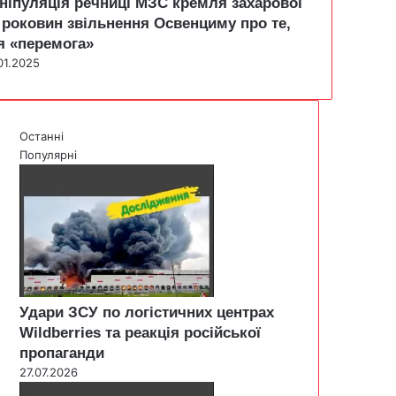
ніпуляція речниці МЗС кремля захарової
 роковин звільнення Освенциму про те,
я «перемога»
01.2025
Останні
Популярні
Удари ЗСУ по логістичних центрах
Wildberries та реакція російської
пропаганди
27.07.2026