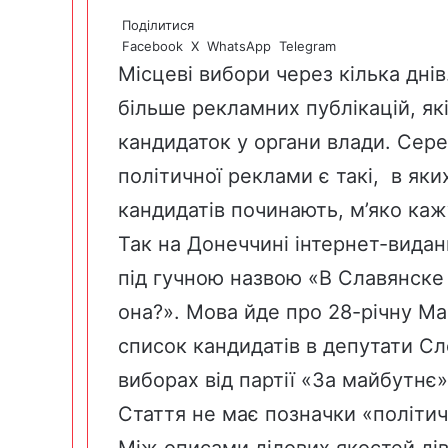
Поділитися
Facebook
X
WhatsApp
Telegram
Місцеві вибори через кілька днів
більше рекламних публікацій, які
кандидаток у органи влади. Сере
політичної реклами є такі, в яки
кандидатів починають, м’яко каж
Так на Донеччині інтернет-вида
під гучною назвою «В Славянске
она?». Мова йде про 28-річну М
список кандидатів в депутати Сл
виборах від партії «За майбутнє»
Стаття не має позначки «політич
Між описами ділових якостей дів