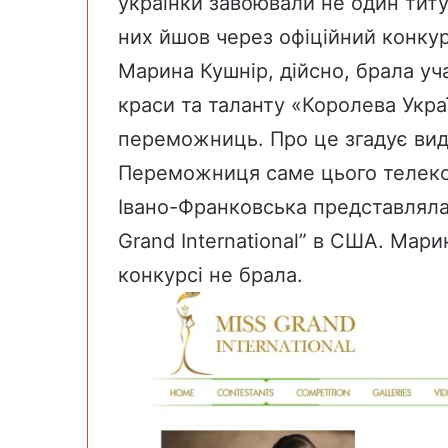
українки завоювали не один титу
них йшов через офіційний конкур
Марина Кушнір, дійсно, брала уч
краси та таланту «Королева Украї
переможниць. Про це згадує
ви
Переможниця саме цього телеко
Івано-Франковська представляла
Grand International”
в США. Марин
конкурсі не брала.