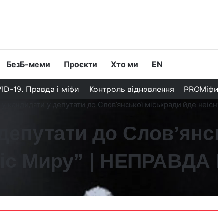
БезБ-меми
Проєкти
Хто ми
EN
ID-19. Правда і міфи
Контроль відновлення
PROМіф
 у кандидати у депутати до Слов’янської міськради йде неі
 депутати до Слов’янс
Міс Миру” | НЕПРАВДА