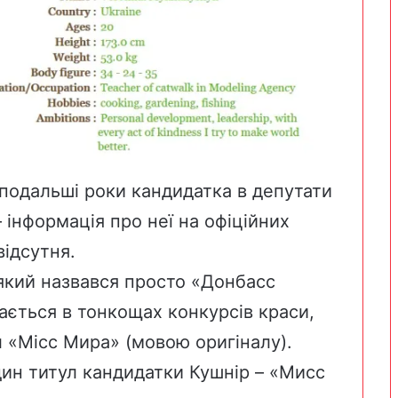
в подальші роки кандидатка в депутати
 інформація про неї на офіційних
відсутня.
 який назвався просто «Донбасс
ається в тонкощах конкурсів краси,
л «Місс Мира» (мовою оригіналу).
дин титул кандидатки Кушнір – «Мисс