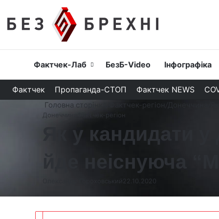
Головна
Фактчек-Лаб
БезБ-Video
Інфографіка
Фактчек
Пропаганда-СТОП
Фактчек NEWS
COV
Головна сторінка
/
Фактчек-регіон
/
Донеччина
/
Як
Донеччина
Фактчек-регіон
Як у кандидати у
йде неіснуюча “
Олександр Гороховський
22.10.2020