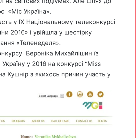
л на світових подіумах. Але шлях до
с «Міс Україна».
асть у IX Національному телеконкурсі
ни 2016» і увійшла у шестірку
дання
«Теленеделя».
нкурсу Вероніка Михайлішин їз
 Україну у 2016
на конкурсі “Miss
а Кушнір з якихось причин участь у