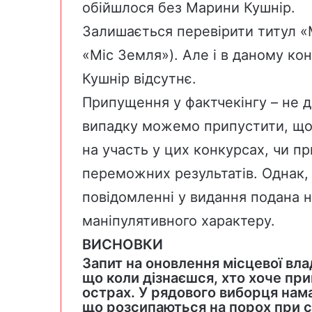
обійшлося без Марини Кушнір.
Залишається перевірити титул «М
«Міс Земля»). Але і
в даному кон
Кушнір
відсутнє.
Припущення у фактчекінгу – не д
випадку можемо припустити, що
на участь у цих конкурсах, чи п
переможних результатів. Однак, 
повідомленні у видання подана 
маніпулятивного характеру.
ВИСНОВКИ
Запит на оновлення місцевої вла
що коли дізнаєшся, хто хоче при
острах. У рядового виборця нама
що розсипаються на порох при ск