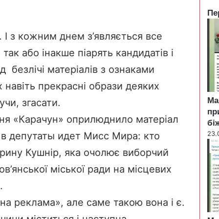
Пе
C
l
. І з кожним днем з’являється все
o
 так або інакше піарять кандидатів і
s
e
д безлічі матеріалів з ознаками
х навіть прекрасні образи деяких
Ма
учи, згасати.
пр
ння
«Карачун»
оприлюднило матеріал
бі
23.
 в депутаты идет Мисс Мира: кто
арину Кушнір, яка очолює виборчий
ов’янської міської ради на місцевих
.
на реклама», але саме такою вона і є.
чини міститься і наступна