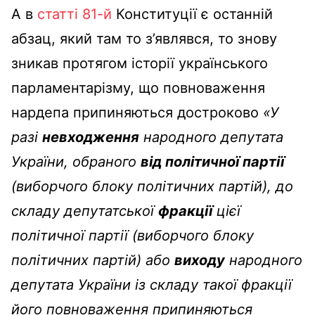
А в
статті 81-й
Конституції є останній
абзац, який там то з’являвся, то знову
зникав протягом історії українського
парламентарізму, що повноваження
нардепа припиняються достроково
«У
разі
невходження
народного депутата
України, обраного
від політичної партії
(виборчого блоку політичних партій), до
складу депутатської
фракції
цієї
політичної партії (виборчого блоку
політичних партій) або
виходу
народного
депутата України із складу такої фракції
його повноваження припиняються