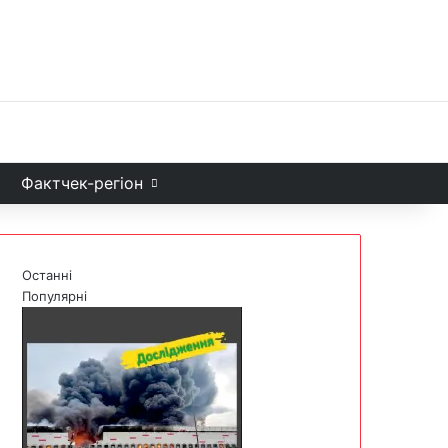
Facebook
X
YouTube
Instagram
Telegram
TikTok
Sea
и
Фактчек-регіон
Останні
Популярні