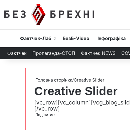
Головна
Фактчек-Лаб
БезБ-Video
Інфографіка
Фактчек
Пропаганда-СТОП
Фактчек NEWS
COV
Головна сторінка
/
Creative Slider
Creative Slider
[vc_row][vc_column][vcg_blog_slide
[/vc_row]
Поділитися
F
X
W
T
V
P
a
h
e
i
r