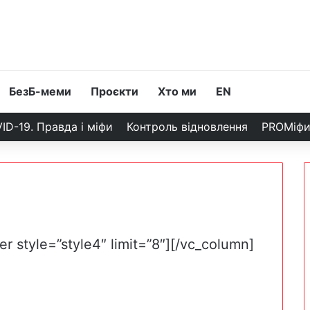
БезБ-меми
Проєкти
Хто ми
EN
ID-19. Правда і міфи
Контроль відновлення
PROМіф
r style=”style4″ limit=”8″][/vc_column]