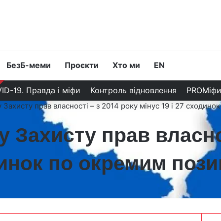
БезБ-меми
Проєкти
Хто ми
EN
ID-19. Правда і міфи
Контроль відновлення
PROМіф
у Захисту прав власності – з 2014 року мінус 19 і 27 сходин
у Захисту прав власно
одинок по окремим пози