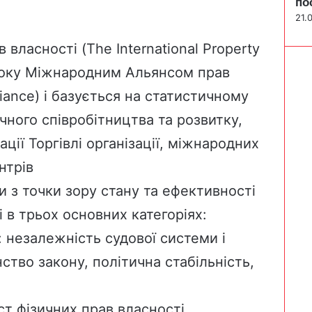
по
21.
в власності
(The International Property
року
Міжнародним Альянсом прав
liance) і базується на статистичному
ічного співробітництва та розвитку,
ації Торгівлі організації, міжнародних
нтрів
и з точки зору стану та ефективності
 в трьох основних категоріях:
 незалежність судової системи і
ство закону, політична стабільність,
ст фізичних прав власності,