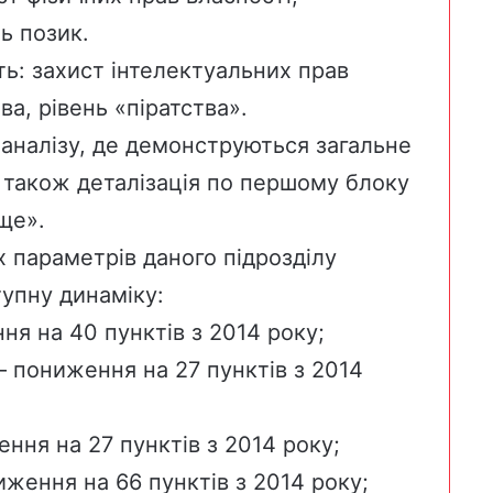
ь позик.
ть: захист інтелектуальних прав
ва, рівень «піратства».
 аналізу, де демонструються загальне
 також деталізація по першому блоку
ще».
х параметрів даного підрозділу
упну динаміку:
я на 40 пунктів з 2014 року;
– пониження на 27 пунктів з 2014
ння на 27 пунктів з 2014 року;
иження на 66 пунктів з 2014 року;