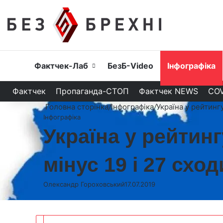
Головна
Фактчек-Лаб
БезБ-Video
Інфографіка
Фактчек
Пропаганда-СТОП
Фактчек NEWS
COV
Головна сторінка
/
Інфографіка
/
Україна у рейтинг
Інфографіка
Україна у рейтинг
мінус 19 і 27 сх
Олександр Гороховський
17.07.2019