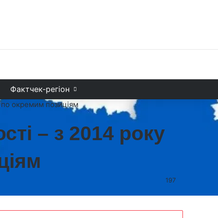
Facebook
X
YouTube
Instagram
Telegram
TikTok
Sea
и
Фактчек-регіон
ок по окремим позиціям
сті – з 2014 року
ціям
197