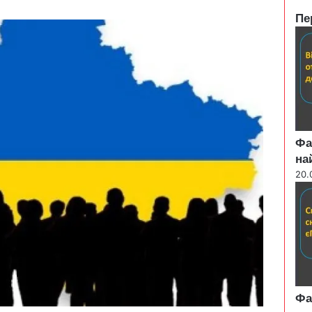
Пе
C
l
o
s
e
Фа
на
20.
Фа