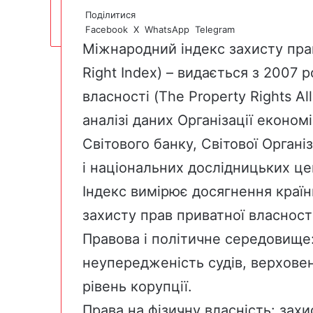
Поділитися
Facebook
X
WhatsApp
Telegram
Міжнародний індекс захисту пра
Right Index) – видається з 2007 
власності
(The Property Rights Al
аналізі даних Організації економ
Світового банку, Світової Організ
і національних дослідницьких це
Індекс вимірює досягнення країн
захисту прав приватної власності
Правова і політичне середовище:
неупередженість судів, верховен
рівень корупції.
Права на фізичну власність: захи