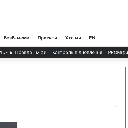
БезБ-меми
Проєкти
Хто ми
EN
ID-19. Правда і міфи
Контроль відновлення
PROМіф