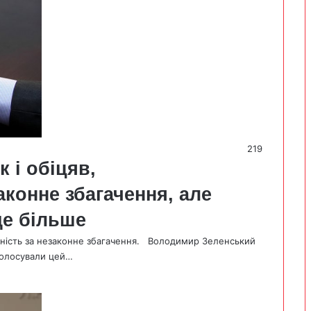
219
 і обіцяв,
аконне збагачення, але
ще більше
ьність за незаконне збагачення. Володимир Зеленський
оголосували цей…