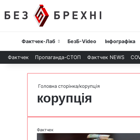
Головна
Фактчек-Лаб
БезБ-Video
Інфографіка
Фактчек
Пропаганда-СТОП
Фактчек NEWS
COV
Головна сторінка
/
корупція
корупція
Фактчек