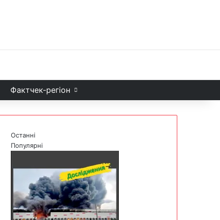
Facebook
X
YouTube
Instagram
Telegram
TikTok
Sea
и
Фактчек-регіон
Останні
Популярні