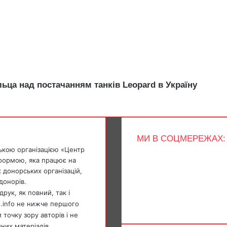
ца над постачанням танків Leopard в Україну
МИ В СОЦМЕРЕЖАХ:
ькою організацією «Центр
Facebook
тформою, яка працює на
X
 донорських організацій,
YouTube
донорів.
Instagram
Telegram
рук, як повний, так і
TikTok
e.info не нижче першого
точку зору авторів і не
мних матеріалів.