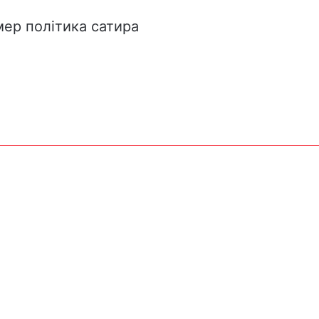
мер
політика
сатира