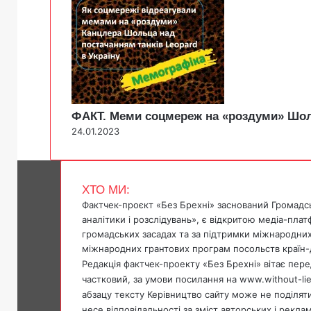
ФАКТ. Меми соцмереж на «роздуми» Шоль
24.01.2023
ХТО МИ:
Фактчек-проєкт «Без Брехні» заснований Громадс
аналітики і розслідувань», є відкритою медіа-пла
громадських засадах та за підтримки міжнародних
міжнародних грантових програм посольств країн-
Редакція фактчек-проекту «Без Брехні» вітає перед
частковий, за умови посилання на www.without-li
абзацу тексту Керівництво сайту може не поділяти 
несе відповідальності за зміст авторських і рекла