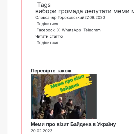
Tags
вибори
громада
депутати
меми
Олександр Гороховський
27.08.2020
Поділитися
Facebook
X
WhatsApp
Telegram
Читати статтю
Поділитися
F
X
W
T
V
P
a
h
e
i
r
c
a
l
b
i
e
t
e
e
n
Перевірте також
b
s
g
r
t
C
o
A
r
l
o
p
a
o
k
p
m
s
e
Меми про візит Байдена в Україну
20.02.2023