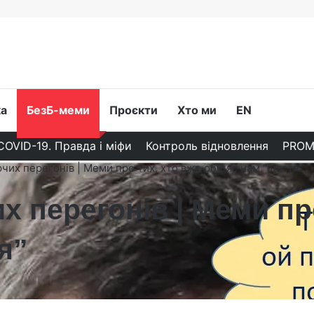
ка
БезБ-меми
Проєкти
Хто ми
EN
COVID-19. Правда і міфи
Контроль відновлення
PROМ
рчих перегонів | Меми про тих, хто вже обіцяє нам “щастя”
х перегонів | Меми пр
я”