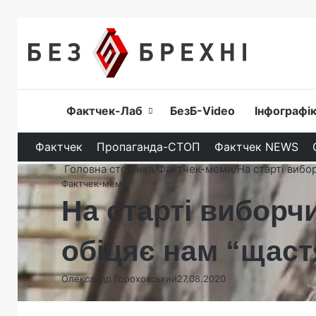
Головна
Фактчек-Лаб
БезБ-Video
Інфографі
Фактчек
Пропаганда-СТОП
Фактчек NEWS
Головна сторінка
/
Фактчек-меми
/
На старті вибо
Фактчек-меми
На старті виборчи
обіцяє нам “щаст
Олександр Гороховський
27.08.2020