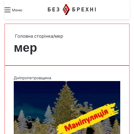
Search for
Switch skin
Меню
Головна сторінка
/
мер
мер
Дніпропетровщина