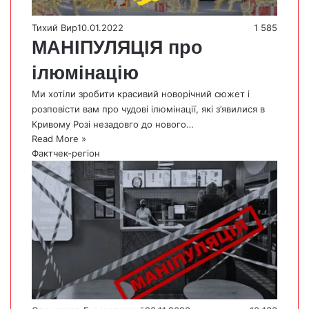
Тихий Вир
10.01.2022
1 585
МАНІПУЛЯЦІЯ про
ілюмінацію
Ми хотіли зробити красивий новорічний сюжет і
розповісти вам про чудові ілюмінації, які з’явилися в
Кривому Розі незадовго до нового…
Read More »
Фактчек-регіон