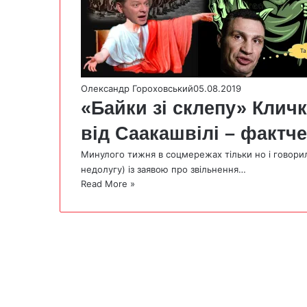
Олександр Гороховський
05.08.2019
«Байки зі склепу» Клич
від Саакашвілі – фактч
Минулого тижня в соцмережах тільки но і говорил
недолугу) із заявою про звільнення…
Read More »