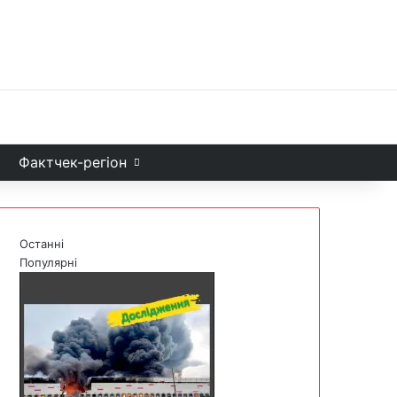
Facebook
X
YouTube
Instagram
Telegram
TikTok
Sea
и
Фактчек-регіон
Останні
Популярні