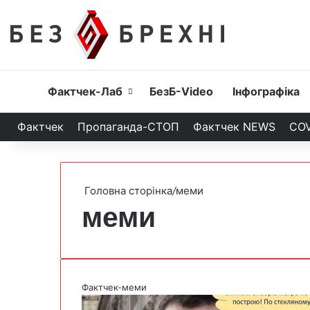
Головна
Фактчек-Лаб
БезБ-Video
Інфографіка
Фактчек
Пропаганда-СТОП
Фактчек NEWS
COV
Головна сторінка
/
меми
меми
Фактчек-меми