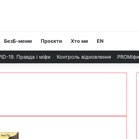
БезБ-меми
Проєкти
Хто ми
EN
ID-19. Правда і міфи
Контроль відновлення
PROМіф