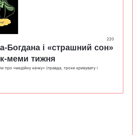
220
ка-Богдана і «страшний сон»
ек-меми тижня
и про «медійну качку» (правда, трохи кривувату і