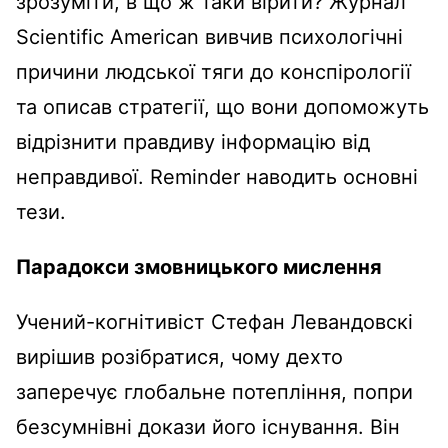
зрозуміти, в що ж таки вірити? Журнал
Scientific American вивчив психологічні
причини людської тяги до конспірології
та описав стратегії, що вони допоможуть
відрізнити правдиву інформацію від
неправдивої. Reminder наводить основні
тези.
Парадокси змовницького мислення
Учений-когнітивіст Стефан Левандовскі
вирішив розібратися, чому дехто
заперечує глобальне потепління, попри
безсумнівні докази його існування. Він