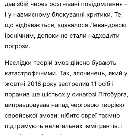
дав збій через розгнівані повідомлення –
і у навмисному блокуванні критики. Те,
що відбувається, здавалося Левандовскі
іронічним, допоки не стали надходити
погрози.
Наслідки теорій змов дійсно бувають
катастрофічними. Так, злочинець, який у
жовтні 2018 року застрелив 11 осіб і
поранив ще шістьох у синагозі Пітсбурга,
виправдовував напад черговою теорією
єврейської змови: нібито євреї таємно
підтримують нелегальних іммігрантів. І