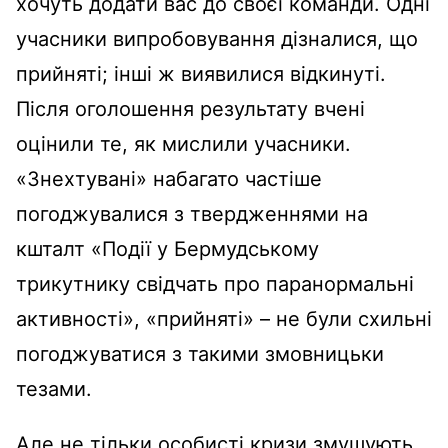
хочуть додати вас до своєї команди. Одні
учасники випробовування дізналися, що
прийняті; інші ж виявилися відкинуті.
Після оголошення результату вчені
оцінили те, як мислили учасники.
«Знехтувані» набагато частіше
погоджувалися з твердженнями на
кшталт «Події у Бермудському
трикутнику свідчать про паранормальні
активності», «прийняті» – не були схильні
погоджуватися з такими змовницьки
тезами.
Але не тільки особисті кризи змушують