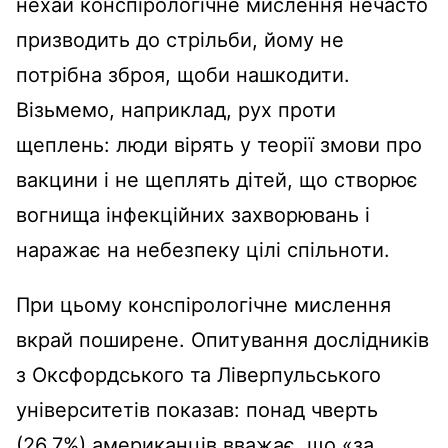
нехай конспірологічне мислення нечасто
призводить до стрільби, йому не
потрібна зброя, щоби нашкодити.
Візьмемо, наприклад, рух проти
щеплень: люди вірять у теорії змови про
вакцини і не щеплять дітей, що створює
вогнища інфекційних захворювань і
наражає на небезпеку цілі спільноти.
При цьому конспірологічне мислення
вкрай поширене. Опитування дослідників
з Оксфордського та Ліверпульського
університетів показав: понад чверть
(26,7%) американців вважає, що «за