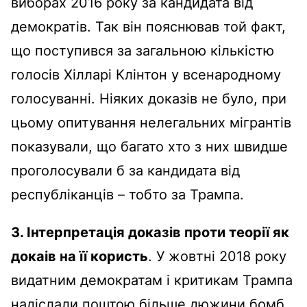
виборах 2016 року за кандидата від
демократів. Так він пояснював той факт,
що поступився за загальною кількістю
голосів Хілларі Клінтон у всенародному
голосуванні. Ніяких доказів не було, при
цьому опитування нелегальних мігрантів
показували, що багато хто з них швидше
проголосували б за кандидата від
республіканців – тобто за Трампа.
3. Інтерпретація доказів проти теорії як
докаів на її користь
. У жовтні 2018 року
видатним демократам і критикам Трампа
надіслали поштою більше дюжини бомб.