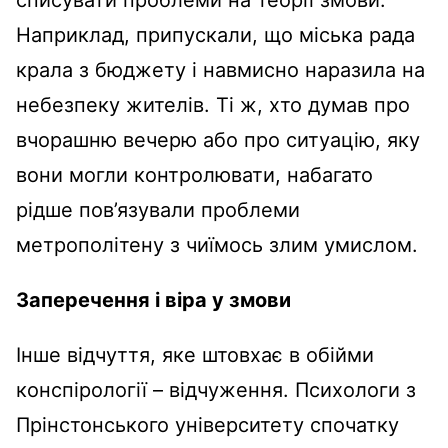
списувати проблеми на теорії змови.
Наприклад, припускали, що міська рада
крала з бюджету і навмисно наразила на
небезпеку жителів. Ті ж, хто думав про
вчорашню вечерю або про ситуацію, яку
вони могли контролювати, набагато
рідше пов’язували проблеми
метрополітену з чиїмось злим умислом.
Заперечення і віра у змови
Інше відчуття, яке штовхає в обійми
конспірології – відчуження. Психологи з
Прінстонського університету спочатку