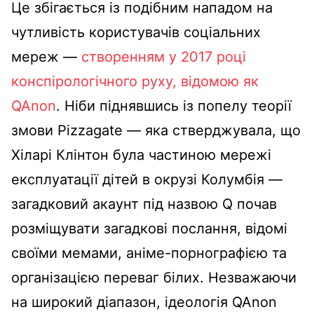
Це збігається із подібним нападом на
чутливість користувачів соціальних
мереж —
створенням у 2017 році
конспірологічного руху, відомою як
QAnon
. Ніби піднявшись із попелу теорії
змови Pizzagate — яка стверджувала, що
Хіларі Клінтон була частиною мережі
експлуатації дітей в окрузі Колумбія —
загадковий акаунт під назвою Q почав
розміщувати загадкові послання, відомі
своїми мемами, аніме-порнографією та
організацією переваг білих. Незважаючи
на широкий діапазон, ідеологія QAnon