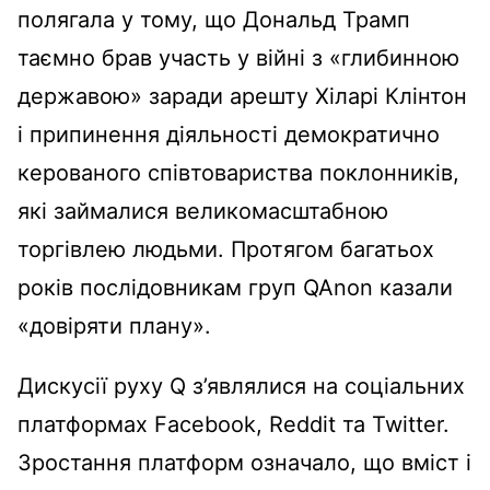
полягала у тому, що Дональд Трамп
таємно брав участь у війні з «глибинною
державою» заради арешту Хіларі Клінтон
і припинення діяльності демократично
керованого співтовариства поклонників,
які займалися великомасштабною
торгівлею людьми. Протягом багатьох
років послідовникам груп QAnon казали
«довіряти плану».
Дискусії руху Q з’являлися на соціальних
платформах Facebook, Reddit та Twitter.
Зростання платформ означало, що вміст і