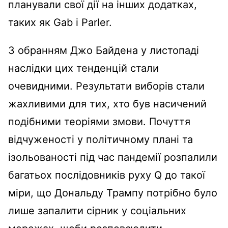
планували свої дії на інших додатках,
таких як Gab і Parler.
З обранням Джо Байдена у листопаді
наслідки цих тенденцій стали
очевидними. Результати виборів стали
жахливими для тих, хто був насичений
подібними теоріями змови. Почуття
відчуженості у політичному плані та
ізольованості під час пандемії розпалили
багатьох послідовників руху Q до такої
міри, що Дональду Трампу потрібно було
лише запалити сірник у соціальних