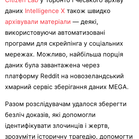
Citizen Lab
у Торонто і чеського архіву
даних
Intelligence X
також швидко
архівували матеріали
— деякі,
використовуючи автоматизовані
програми для скрейпінга у соціальних
мережах. Можливо, найбільша порція
даних була завантажена через
платформу Reddit на новозеландський
хмарний сервіс зберігання даних MEGA.
Разом розслідувачам удалося зберегти
безліч доказів, які допомогли
ідентифікувати злочинців і жертв,
зрозуміти історичну трагедію, допомогти