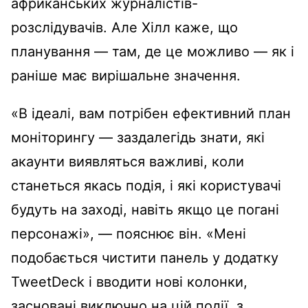
африканських журналістів-
розслідувачів. Але Хілл каже, що
планування — там, де це можливо — як і
раніше має вирішальне значення.
«В ідеалі, вам потрібен ефективний план
моніторингу — заздалегідь знати, які
акаунти виявляться важливі, коли
станеться якась подія, і які користувачі
будуть на заході, навіть якщо це погані
персонажі», — пояснює він. «Мені
подобається чистити панель у додатку
TweetDeck і вводити нові колонки,
засновані виключно на цій події, з