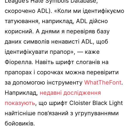
League’s Hate Symbols Database,
скорочено ADL). «Коли ми ідентифікуємо
татуювання, наприклад, ADL дійсно
корисний. А днями я перевіряв базу
даних символів ненависті ADL, щоб
ідентифікувати прапор», — каже
Фіорелла. Навіть шрифт слоганів на
прапорах і сорочках можна перевірити
за допомогою інструменту
WhatTheFont
.
Наприклад,
недавні дослідження
показують
, що шрифт Cloister Black Light
найтісніше пов’язаний з угрупуваннями
бойовиків.