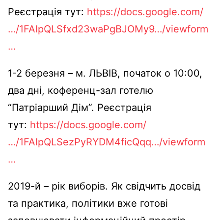
Реєстрація тут:
https://docs.google.com/
…/1FAIpQLSfxd23waPgBJOMy9…/viewform
…
1-2 березня – м. ЛЬВІВ, початок о 10:00,
два дні, коференц-зал готелю
“Патріарший Дім”. Реєстрація
тут:
https://docs.google.com/
…/1FAIpQLSezPyRYDM4ficQqq…/viewform
…
2019-й – рік виборів. Як свідчить досвід
та практика, політики вже готові