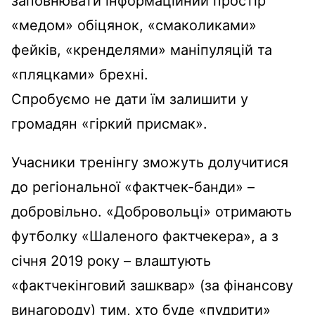
заповнювати інформаційний простір
«медом» обіцянок, «смаколиками»
фейків, «кренделями» маніпуляцій та
«пляцками» брехні.
Спробуємо не дати їм залишити у
громадян «гіркий присмак».
Учасники тренінгу зможуть долучитися
до регіональної «фактчек-банди» –
добровільно. «Добровольці» отримають
футболку «Шаленого фактчекера», а з
січня 2019 року – влаштують
«фактчекінговий зашквар» (за фінансову
винагороду) тим, хто буде «пудрити»