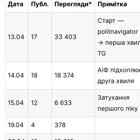
Дата
Публ.
Перегляди*
Примітка
Старт —
politnavigator
13.04
17
33 403
→ перша хви
TG
АіФ підхоплю
14.04
18
18 374
друга хвиля
Затухання
15.04
12
6 633
першого піку
19.04
4
378