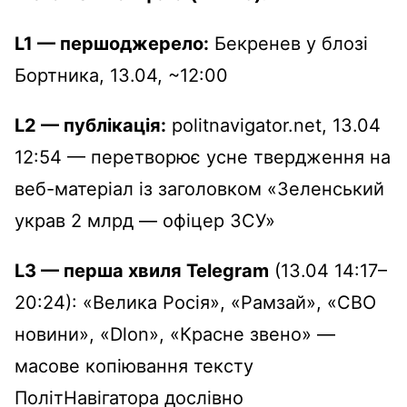
L1 — першоджерело:
Бекренев у блозі
Бортника, 13.04, ~12:00
L2 — публікація:
politnavigator.net, 13.04
12:54 — перетворює усне твердження на
веб-матеріал із заголовком «Зеленський
украв 2 млрд — офіцер ЗСУ»
L3 — перша хвиля Telegram
(13.04 14:17–
20:24): «Велика Росія», «Рамзай», «СВО
новини», «Dlon», «Красне звено» —
масове копіювання тексту
ПолітНавігатора дослівно