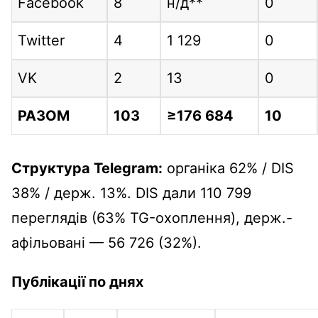
Facebook
8
н/д**
0
Twitter
4
1 129
0
VK
2
13
0
РАЗОМ
103
≥176 684
10
Структура Telegram:
органіка 62% / DIS
38% / держ. 13%. DIS дали 110 799
переглядів (63% TG-охоплення), держ.-
афільовані — 56 726 (32%).
Публікації по днях