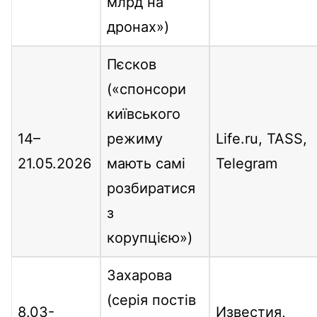
млрд на
дронах»)
Пєсков
(«спонсори
київського
14–
режиму
Life.ru, TASS,
21.05.2026
мають самі
Telegram
розбиратися
з
корупцією»)
Захарова
(серія постів
8.03-
Известия,