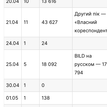
20.04
10
13 616
Другий пік —
21.04
11
43 627
«Власний
кореспонден
24.04
1
24
BILD на
25.04
5
18 092
русском — 17
794
30.04
1
0
01.05
1
138