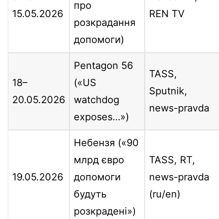
про
15.05.2026
REN TV
розкрадання
допомоги)
Pentagon 56
TASS,
18–
(«US
Sputnik,
20.05.2026
watchdog
news-pravda
exposes…»)
Небензя («90
млрд євро
TASS, RT,
19.05.2026
допомоги
news-pravda
будуть
(ru/en)
розкрадені»)