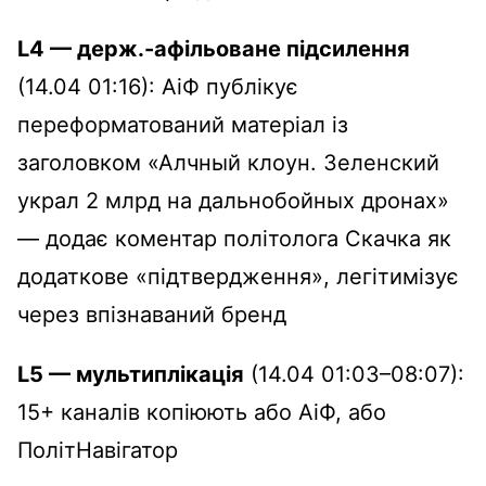
L4 — держ.-афільоване підсилення
(14.04 01:16): АіФ публікує
переформатований матеріал із
заголовком «Алчный клоун. Зеленский
украл 2 млрд на дальнобойных дронах»
— додає коментар політолога Скачка як
додаткове «підтвердження», легітимізує
через впізнаваний бренд
L5 — мультиплікація
(14.04 01:03–08:07):
15+ каналів копіюють або АіФ, або
ПолітНавігатор