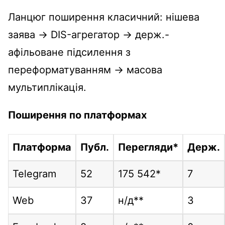
Ланцюг поширення класичний: нішева
заява → DIS-агрегатор → держ.-
афільоване підсилення з
переформатуванням → масова
мультиплікація.
Поширення по платформах
Платформа
Публ.
Перегляди*
Держ.
Telegram
52
175 542*
7
Web
37
н/д**
3