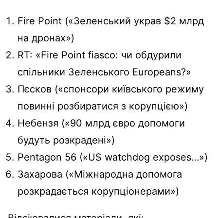
Fire Point («Зеленський украв $2 млрд
на дронах»)
RT: «Fire Point fiasco: чи обдурили
спільники Зеленського Europeans?»
Пєсков («спонсори київського режиму
повинні розбиратися з корупцією»)
Небензя («90 млрд євро допомоги
будуть розкрадені»)
Pentagon 56 («US watchdog exposes…»)
Захарова («Міжнародна допомога
розкрадається корупціонерами»)