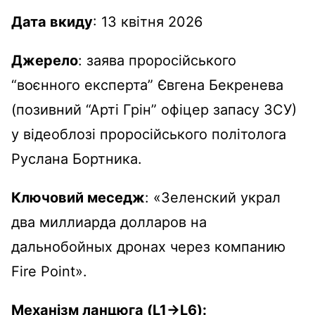
Дата вкиду
: 13 квітня 2026
Джерело
: заява проросійського
“воєнного експерта” Євгена Бекренева
(позивний “Арті Грін” офіцер запасу ЗСУ)
у відеоблозі проросійського політолога
Руслана Бортника.
Ключовий меседж
: «Зеленский украл
два миллиарда долларов на
дальнобойных дронах через компанию
Fire Point».
Механізм ланцюга (L1→L6):