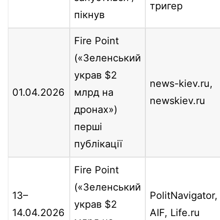
тригер
пікнув
Fire Point
(«Зеленський
украв $2
news-kiev.ru,
01.04.2026
млрд на
newskiev.ru
дронах»)
перші
публікації
Fire Point
(«Зеленський
13–
PolitNavigator,
украв $2
14.04.2026
AIF, Life.ru