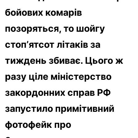
бойових комарів
позоряться, то шойгу
стопʼятсот літаків за
тиждень збиває. Цього ж
разу ціле міністерство
закордонних справ РФ
запустило примітивний
фотофейк про