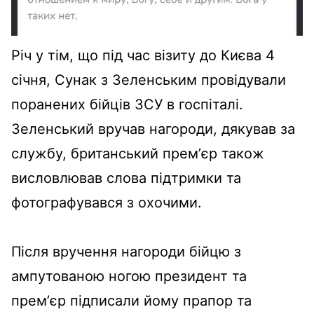
Річ у тім, що під час візиту до Києва 4
січня, Сунак з Зеленським провідували
поранених бійців ЗСУ в госпіталі.
Зеленський вручав нагороди, дякував за
службу, британський премʼєр також
висловлював слова підтримки та
фотографувався з охочими.
Після вручення нагороди бійцю з
ампутованою ногою президент та
премʼєр підписали йому прапор та