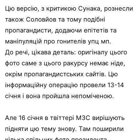
Цю версію, з критикою Сунака, рознесли
також Соловйов та тому подібні
пропагандисти, додаючи епітетів та
маніпуляцій про гонителів упц мп.
До речі, цікава деталь: оригіналу цього
фото саме з цього ракурсу немає ніде,
окрім пропагандистських сайтів. Цю
інформаційну операцію провели 13-14
січня і вона пройшла непоміченою.
Але 16 січня в твіттері МЗС вирішують
підняти цю тему знову. Там поширили
кілька спільних фото президента