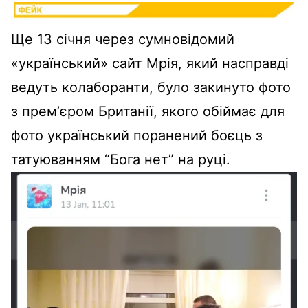
Ще 13 січня через сумновідомий
«український» сайт Мрія, який насправді
ведуть колаборанти, було закинуто фото
з премʼєром Британії, якого обіймає для
фото український поранений боєць з
татуюванням “Бога нет” на руці.