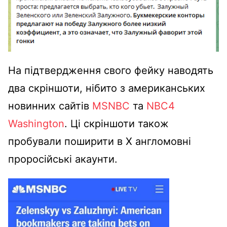
На підтвердження свого фейку наводять
два скріншоти, нібито з американських
новинних сайтів
MSNBC
та
NBC4
Washington
. Ці скріншоти також
пробували поширити в X англомовні
проросійські акаунти.