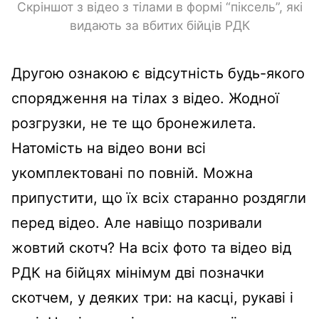
Скріншот з відео з тілами в формі “піксель”, які
видають за вбитих бійців РДК
Другою ознакою є відсутність будь-якого
спорядження на тілах з відео. Жодної
розгрузки, не те що бронежилета.
Натомість на відео вони всі
укомплектовані по повній. Можна
припустити, що їх всіх старанно роздягли
перед відео. Але навіщо позривали
жовтий скотч? На всіх фото та відео від
РДК на бійцях мінімум дві позначки
скотчем, у деяких три: на касці, рукаві і