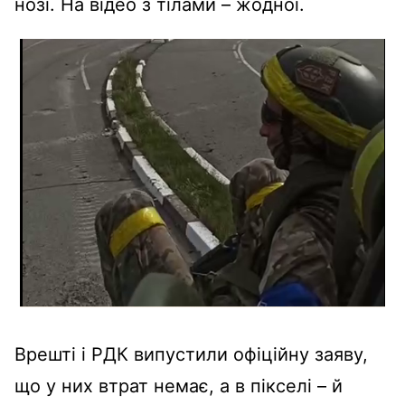
нозі. На відео з тілами – жодної.
Врешті і РДК випустили офіційну заяву,
що у них втрат немає, а в пікселі – й