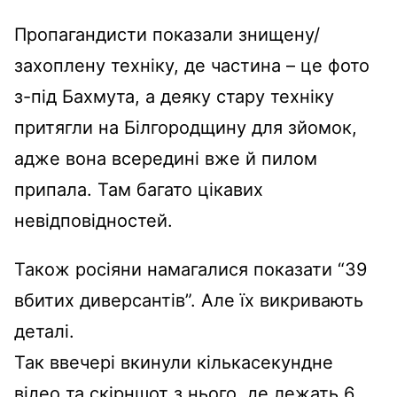
Пропагандисти показали знищену/
захоплену техніку, де частина – це фото
з-під Бахмута, а деяку стару техніку
притягли на Білгородщину для зйомок,
адже вона всередині вже й пилом
припала. Там багато цікавих
невідповідностей.
Також росіяни намагалися показати “39
вбитих диверсантів”. Але їх викривають
деталі.
Так ввечері вкинули кількасекундне
відео та скірншот з нього, де лежать 6