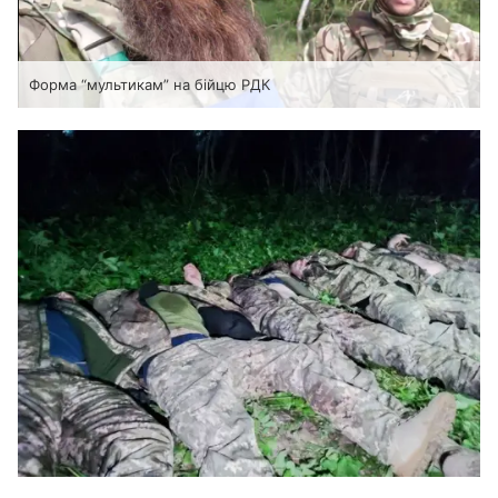
Форма “мультикам” на бійцю РДК