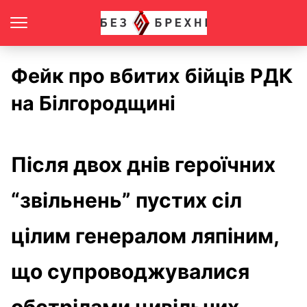
Фейк про вбитих бійців РДК
на Білгородщині
Після двох днів героїчних
“звільнень” пустих сіл
цілим генералом ляпіним,
що супроводжувалися
обстрілами цивільних,