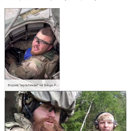
Форма “мультикам” на бійцю РДК