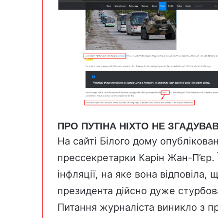
ПРО ПУТІНА НІХТО НЕ ЗГАДУВА
На сайті Білого дому опублікова
прессекретарки Карін Жан-П’єр. 
інфляції, на яке вона відповіла,
президента дійсно дуже стурбо
Питання журналіста виникло з п