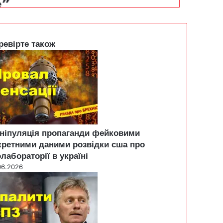
ревірте також
ніпуляція пропаганди фейковими
кретними даними розвідки сша про
олабораторії в україні
06.2026