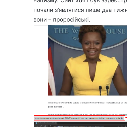
нацизму. Сайт хоч і був зареєст
почали з’являтися лише два тижні 
вони – проросійські.