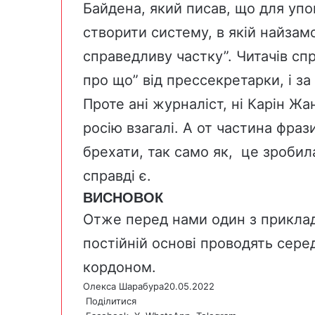
Байдена, який писав, що для упо
створити систему, в якій найзам
справедливу частку”. Читачів спр
про що” від прессекретарки, і за 
Проте ані журналіст, ні Карін Жан
росію взагалі. А от частина фрази
брехати, так само як, це зробил
справді є.
ВИСНОВОК
Отже перед нами один з прикладі
постійній основі проводять сере
кордоном.
Олекса Шарабура
20.05.2022
Поділитися