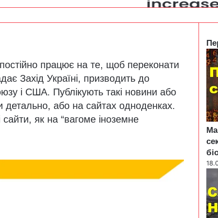
Пе
C
остійно працює на те, щоб переконати
l
o
адає Захід Україні, призводить до
s
оюзу і США. Публікують такі новини або
e
и
детально, або на сайтах одноденках.
 сайти, як на “вагоме іноземне
Ма
се
бі
18.