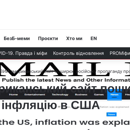
БезБ-меми
Проєкти
Хто ми
EN
ID-19. Правда і міфи
Контроль відновлення
PROМіф
ИЙ американський сайт поширює російську пропаганду про
иканський сайт поши
 інфляцію в США