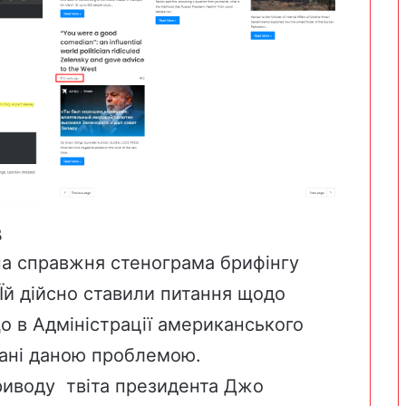
В
на справжня стенограма брифінгу
Їй дійсно ставили питання щодо
 що в Адміністрації американського
вані даною проблемою.
риводу твіта президента Джо