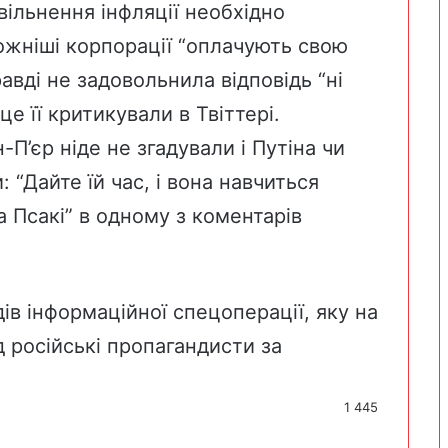
вільнення інфляції необхідно
ожніші корпорації “оплачують свою
авді не задовольнила відповідь “ні
це її критикували в Твіттері.
-П’єр ніде не згадували і Путіна чи
: “Дайте їй час, і вона навчиться
а Псакі” в одному з коментарів
в інформаційної спецоперації, яку на
д російські пропагандисти за
1 445