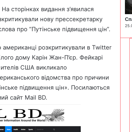
 На сторінках видання з’явилася
озкритикували нову прессекретарку
Сп
25.
 слова про “Путінське підвищення цін”.
то американці розкритикували в Twitter
лого дому Карін Жан-П’єр. Фейкарі
жителів США викликало
ериканського відомства про причини
утінське підвищення цін». Посилаються
мий сайт
Mail BD
.