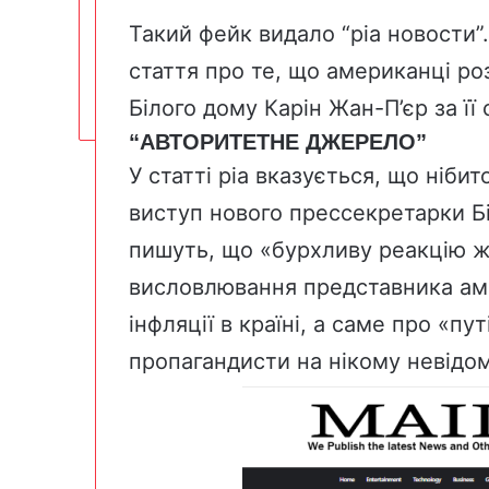
Такий фейк видало “ріа новости”.
стаття про те, що американці р
Білого дому Карін Жан-П’єр за її
“АВТОРИТЕТНЕ ДЖЕРЕЛО”
У статті ріа вказується, що ніби
виступ нового прессекретарки Бі
пишуть, що «бурхливу реакцію 
висловлювання представника ам
інфляції в країні, а саме про «п
пропагандисти на нікому невідо