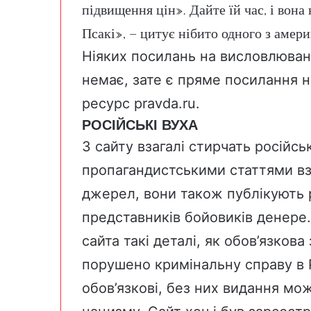
підвищення цін». Дайте їй час, і вона
Псакі», — цитує нібито одного з амери
Ніяких посилань на висловлюванн
немає, зате є пряме посилання 
ресурс pravda.ru.
РОСІЙСЬКІ ВУХА
З сайту взагалі стирчать російськ
пропагандистськими статтями вз
джерел, вони також публікують р
представників бойовиків денере
сайта такі деталі, як обов’язкова
порушено кримінальну справу в Ро
обов’язкові, без них видання мо