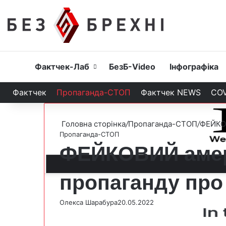
Головна
Фактчек-Лаб
БезБ-Video
Інфографіка
Фактчек
Пропаганда-СТОП
Фактчек NEWS
COV
Головна сторінка
/
Пропаганда-СТОП
/
ФЕЙКОВ
Пропаганда-СТОП
ФЕЙКОВИЙ амер
пропаганду про
Олекса Шарабура
20.05.2022