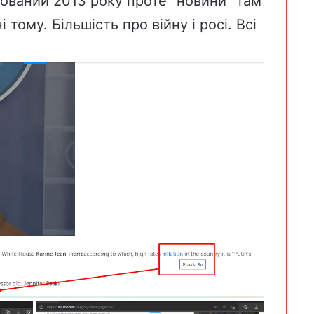
рований 2013 року проте “новини” там
тому. Більшість про війну і росі. Всі