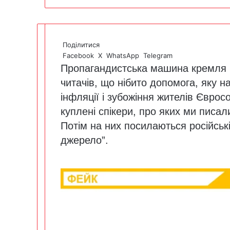
Поділитися
Facebook
X
WhatsApp
Telegram
Пропагандистська машина кремля п
читачів, що нібито допомога, яку н
інфляції і зубожіння жителів Єврос
куплені спікери, про яких ми
писал
Потім на них посилаються російські
джерело”.