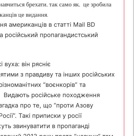
 навчиться брехати, так само як, це зробила
канців це видання.
я американців в статті Mail BD
на російський пропагандистський
і вуха: він рясніє
ятими з правдиву та інших російських
ізноманітних “воєнкорів” та
. Видають російське походження
 згадка про те, що “проти Азову
сії”. Такі приписки у росії
жуть звинуватити в пропаганді