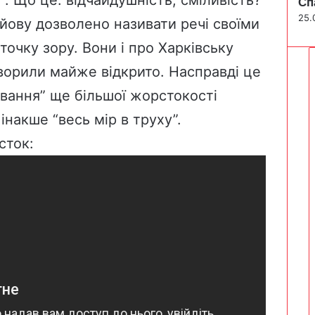
Сп
25.
йову дозволено називати речі своїми
точку зору. Вони і про Харківську
оворили майже відкрито. Насправді це
ування” ще більшої жорстокості
інакше “весь мір в труху”.
сток: