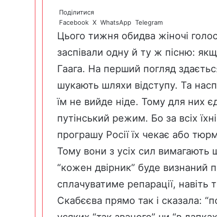
Поділитися
Facebook
X
WhatsApp
Telegram
Цього тижня обидва жіночі голо
заспівали одну й ту ж пісню: як
Гаага. На перший погляд здається
шукають шляхи відступу. Та насп
їм не вийде ніде. Тому для них є
путінський режим. Бо за всіх їхн
програшу Росії їх чекає або тюрма
Тому вони з усіх сил вимагають 
“кожен двірник” буде визнаний 
сплачуватиме репарації, навіть ті
Скабєєва прямо так і сказала: “
усяких “так званого” чи “в лапка