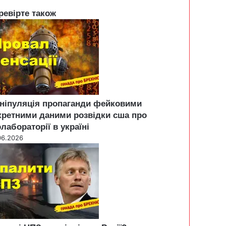
ревірте також
ніпуляція пропаганди фейковими
кретними даними розвідки сша про
олабораторії в україні
06.2026