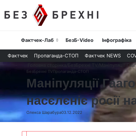
Головна
Фактчек-Лаб
БезБ-Video
Інфографіка
Фактчек
Пропаганда-СТОП
Фактчек NEWS
COV
Головна сторінка
/
БезБрехні TV
/
Маніпуляції Гаа
БезБрехні TV
Пропаганда-СТОП
Маніпуляції Гааг
насєлєніє росії н
Олекса Шарабура
03.12.2022