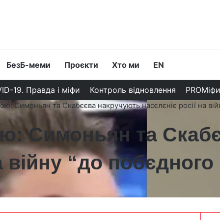
БезБ-меми
Проєкти
Хто ми
EN
ID-19. Правда і міфи
Контроль відновлення
PROМіф
гою: Симоньян та Скабєєва накручують насєлєніє росії на ві
ою: Симоньян та Скаб
а війну “до побєдного