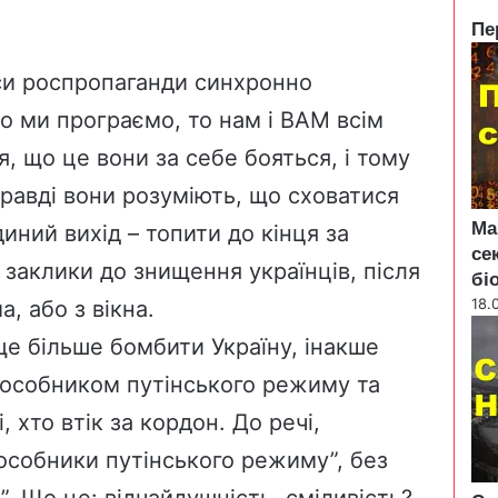
Пе
C
l
си роспропаганди синхронно
o
що ми програємо, то нам і ВАМ всім
s
e
, що це вони за себе бояться, і тому
равді вони розуміють, що сховатися
Ма
диний вихід – топити до кінця за
се
і заклики до знищення українців, після
бі
18.
, або з вікна.
ще більше бомбити Україну, інакше
пособником путінського режиму та
, хто втік за кордон. До речі,
пособники путінського режиму”, без
х”. Що це: відчайдушність, сміливість?