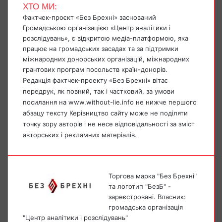
ХТО МИ:
Фактчек-проєкт «Без Брехні» заснований
Громадською організацією «Центр аналітики і
розслідувань», є відкритою медіа-платформою, яка
працює на громадських засадах та за підтримки
міжнародних донорських організацій, міжнародних
грантових програм посольств країн-донорів.
Редакція фактчек-проекту «Без Брехні» вітає
передрук, як повний, так і частковий, за умови
посилання на www.without-lie.info не нижче першого
абзацу тексту Керівництво сайту може не поділяти
точку зору авторів і не несе відповідальності за зміст
авторських і рекламних матеріалів.
Торгова марка "Без Брехні"
та логотип "БезБ" -
зареєстровані. Власник:
громадська організація
"Центр аналітики і розслідувань"