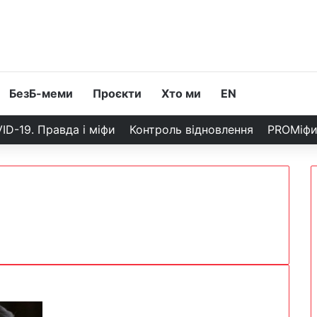
БезБ-меми
Проєкти
Хто ми
EN
ID-19. Правда і міфи
Контроль відновлення
PROМіф