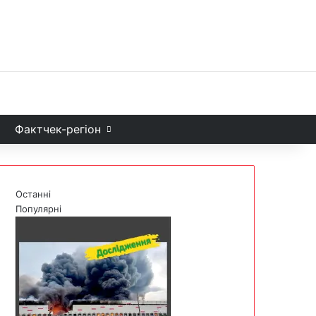
Facebook
X
YouTube
Instagram
Telegram
TikTok
Sea
и
Фактчек-регіон
Останні
Популярні