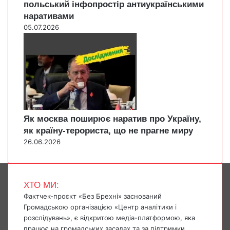
польський інфопростір антиукраїнськими
наративами
05.07.2026
Як москва поширює наратив про Україну,
як країну-терориста, що не прагне миру
26.06.2026
ХТО МИ:
Фактчек-проєкт «Без Брехні» заснований
Громадською організацією «Центр аналітики і
розслідувань», є відкритою медіа-платформою, яка
працює на громадських засадах та за підтримки