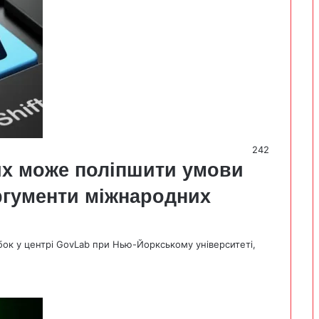
242
их може поліпшити умови
ргументи міжнародних
бок у центрі GovLab при Нью-Йоркському університеті,