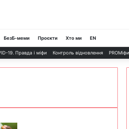
БезБ-меми
Проєкти
Хто ми
EN
ID-19. Правда і міфи
Контроль відновлення
PROМіф