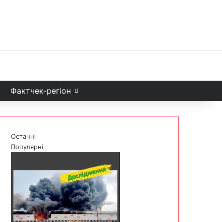
Facebook
X
YouTube
Instagram
Telegram
TikTok
Sea
и
Фактчек-регіон
Останні
Популярні