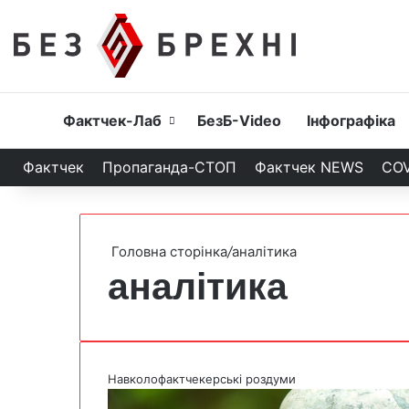
Головна
Фактчек-Лаб
БезБ-Video
Інфографіка
Фактчек
Пропаганда-СТОП
Фактчек NEWS
COV
Головна сторінка
/
аналітика
аналітика
Навколофактчекерські роздуми