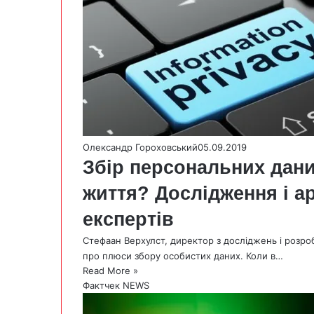
Олександр Гороховський
05.09.2019
Збір персональних дан
життя? Дослідження і а
експертів
Стефаан Верхулст, директор з досліджень і розро
про плюси збору особистих даних. Коли в…
Read More »
Фактчек NEWS