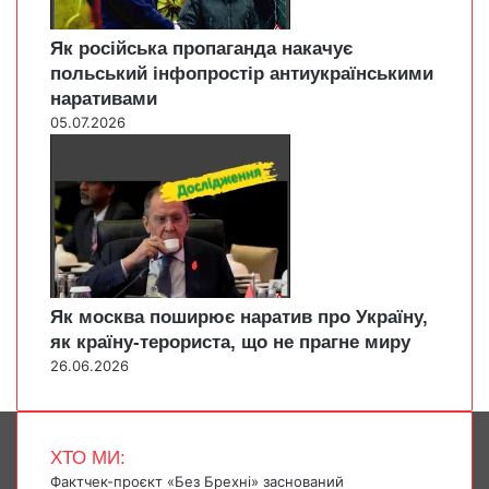
Як російська пропаганда накачує
польський інфопростір антиукраїнськими
наративами
05.07.2026
Як москва поширює наратив про Україну,
як країну-терориста, що не прагне миру
26.06.2026
ХТО МИ:
Фактчек-проєкт «Без Брехні» заснований