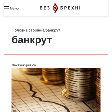
Search for
Switch skin
Меню
Головна сторінка
/
банкрут
банкрут
Фактчек-регіон