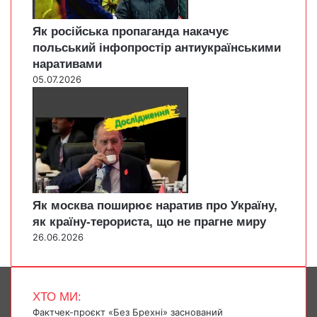
Як російська пропаганда накачує
польський інфопростір антиукраїнськими
наративами
05.07.2026
Як москва поширює наратив про Україну,
як країну-терориста, що не прагне миру
26.06.2026
ХТО МИ:
Фактчек-проєкт «Без Брехні» заснований