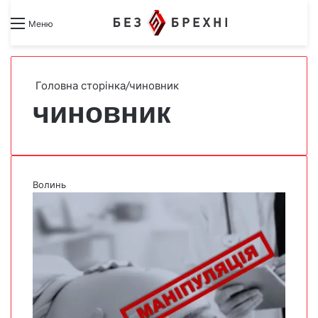
Search for
Switch skin
Меню
Головна сторінка
/
чиновник
чиновник
Волинь