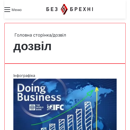
Search for
Switch skin
Меню
Головна сторінка
/
дозвіл
дозвіл
Інфографіка