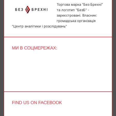
Торгова марка "Без Брехні"
та логотип "БезБ" -
зареєстровані. Власник:
громадська організація
"Центр аналітики і розслідувань"
МИ В СОЦМЕРЕЖАХ:
Facebook
X
YouTube
Instagram
Telegram
TikTok
FIND US ON FACEBOOK