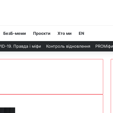
БезБ-меми
Проєкти
Хто ми
EN
ID-19. Правда і міфи
Контроль відновлення
PROМіф