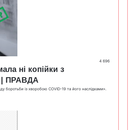
4 696
ала ні копійки з
 | ПРАВДА
нду боротьби із хворобою COVID-19 та його наслідками».