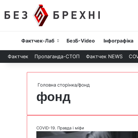
Головна
Фактчек-Лаб
БезБ-Video
Інфографіка
Фактчек
Пропаганда-СТОП
Фактчек NEWS
COV
Головна сторінка
/
фонд
фонд
COVID-19. Правда і міфи