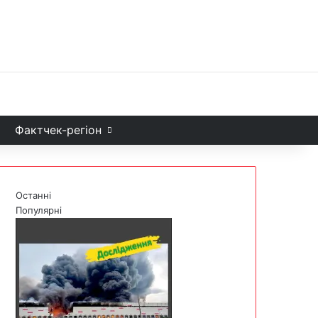
Facebook
X
YouTube
Instagram
Telegram
TikTok
Sea
и
Фактчек-регіон
Останні
Популярні