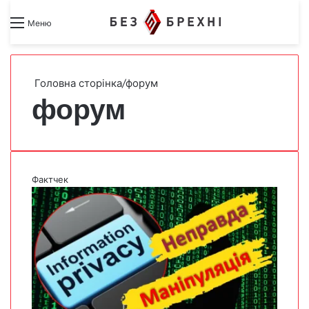
Search for
Switch skin
Меню
Головна сторінка
/
форум
форум
Фактчек