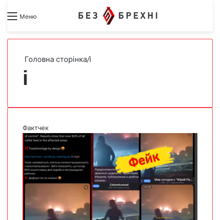
Search for
Switch skin
Меню
Головна сторінка
/
і
і
Фактчек