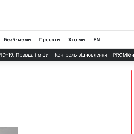
БезБ-меми
Проєкти
Хто ми
EN
ID-19. Правда і міфи
Контроль відновлення
PROМіф