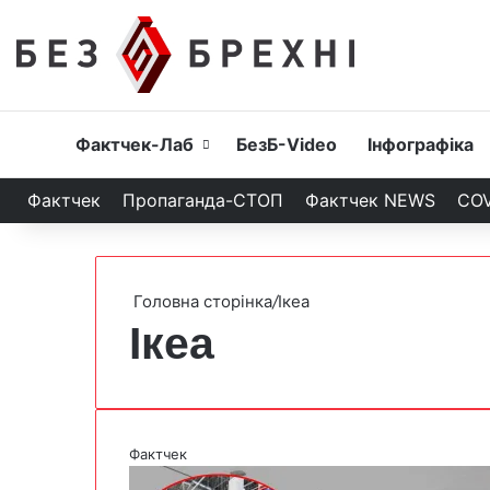
Головна
Фактчек-Лаб
БезБ-Video
Інфографіка
Фактчек
Пропаганда-СТОП
Фактчек NEWS
COV
Головна сторінка
/
Ікеа
Ікеа
Фактчек