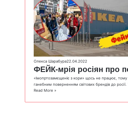
Олекса Шарабура
22.04.2022
ФЕЙК-мрія росіян про 
«Імопртозамєщеніє з кори» щось не працює, тому
ганебним поверненням світових брендів до росії.
Read More »