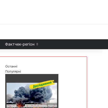
Facebook
X
YouTube
Instagram
Telegram
TikTok
Sea
и
Фактчек-регіон
Останні
Популярні