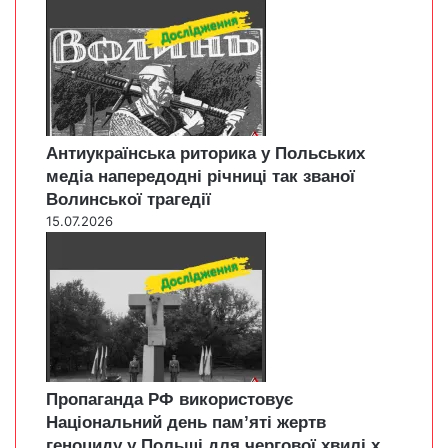
Антиукраїнська риторика у Польських
медіа напередодні річниці так званої
Волинської трагедії
15.07.2026
Пропаганда РФ використовує
Національний день пам’яті жертв
геноциду у Польщі для чергової хвилі х