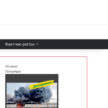
Facebook
X
YouTube
Instagram
Telegram
TikTok
Sea
и
Фактчек-регіон
Останні
Популярні