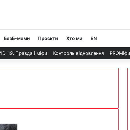
БезБ-меми
Проєкти
Хто ми
EN
ID-19. Правда і міфи
Контроль відновлення
PROМіф