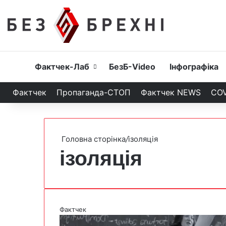
Головна
Фактчек-Лаб
БезБ-Video
Інфографіка
Фактчек
Пропаганда-СТОП
Фактчек NEWS
COV
Головна сторінка
/
ізоляція
ізоляція
Фактчек