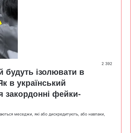
2 392
й будуть ізолювати в
Як в український
я закордонні фейки-
даються меседжи, які або дискредитують, або навпаки,