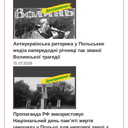
Антиукраїнська риторика у Польських
медіа напередодні річниці так званої
Волинської трагедії
15.07.2026
Пропаганда РФ використовує
Національний день пам’яті жертв
геноциду у Польщі для чергової хвилі х