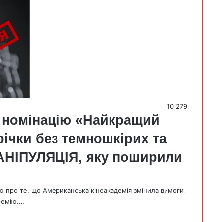
10 279
в номінацію «Найкращий
річки без темношкірих та
МАНІПУЛЯЦІЯ, яку поширили
ю про те, що Американська кіноакадемія змінила вимоги
ремію.…