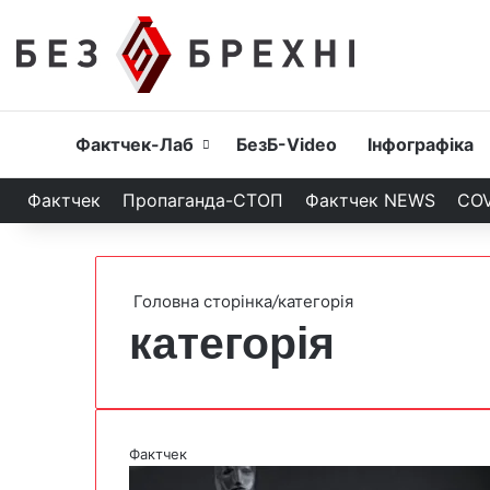
Головна
Фактчек-Лаб
БезБ-Video
Інфографіка
Фактчек
Пропаганда-СТОП
Фактчек NEWS
COV
Головна сторінка
/
категорія
категорія
Фактчек