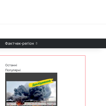
Facebook
X
YouTube
Instagram
Telegram
TikTok
Sea
и
Фактчек-регіон
Останні
Популярні