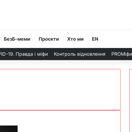
БезБ-меми
Проєкти
Хто ми
EN
ID-19. Правда і міфи
Контроль відновлення
PROМіф