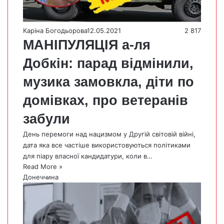
Каріна Богодьорова
12.05.2021
2 817
МАНІПУЛЯЦІЯ а-ля
Добкін: парад відмінили,
музика замовкла, діти по
домівках, про ветеранів
забули
День перемоги над нацизмом у Другій світовій війні,
дата яка все частіше використовуються політиками
для піару власної кандидатури, коли в…
Read More »
Донеччина