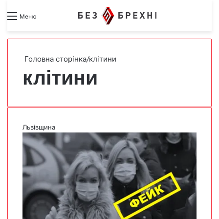
Search for
Switch skin
Меню
Головна сторінка
/
клітини
клітини
Львівщина