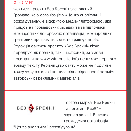
ХТО МИ:
Фактчек-проєкт «Без Брехні» заснований
Громадською організацією «Центр аналітики і
розслідувань», є відкритою медіа-платформою, яка
працює на громадських засадах та за підтримки
міжнародних донорських організацій, міжнародних
грантових програм посольств країн-донорів.
Редакція фактчек-проекту «Без Брехні» вітає
передрук, як повний, так і частковий, за умови
посилання на www.without-lie.info не нижче першого
абзацу тексту Керівництво сайту може не поділяти
точку зору авторів і не несе відповідальності за зміст
авторських і рекламних матеріалів.
Торгова марка "Без Брехні"
та логотип "БезБ" -
зареєстровані. Власник:
громадська організація
"Центр аналітики і розслідувань"