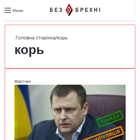
Search for
Switch skin
Меню
Головна сторінка
/
корь
корь
Фактчек