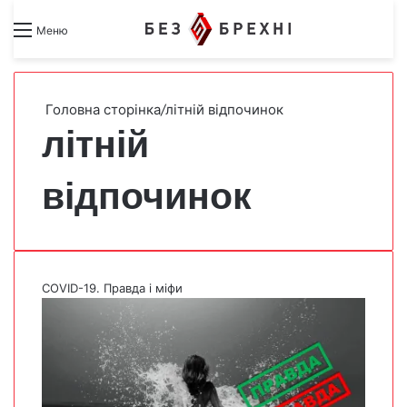
Search for
Switch skin
Меню
Головна сторінка
/
літній відпочинок
літній
відпочинок
COVID-19. Правда і міфи