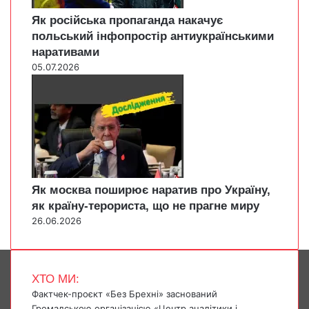
Як російська пропаганда накачує
польський інфопростір антиукраїнськими
наративами
05.07.2026
Як москва поширює наратив про Україну,
як країну-терориста, що не прагне миру
26.06.2026
ХТО МИ:
Фактчек-проєкт «Без Брехні» заснований
Громадською організацією «Центр аналітики і