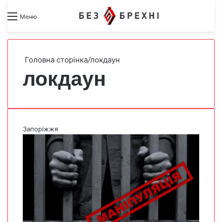
Search for
Switch skin
Меню
Головна сторінка
/
локдаун
локдаун
Запоріжжя