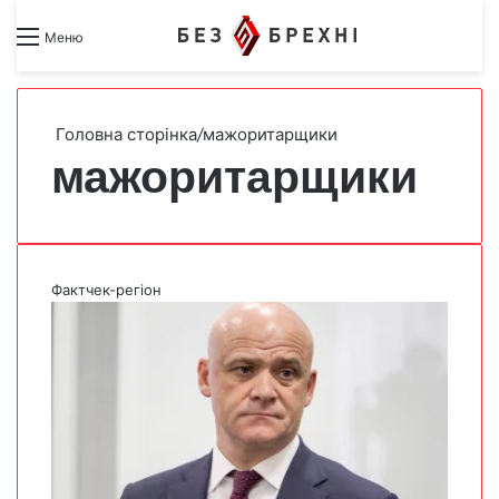
Search for
Switch skin
Меню
Головна сторінка
/
мажоритарщики
мажоритарщики
Фактчек-регіон