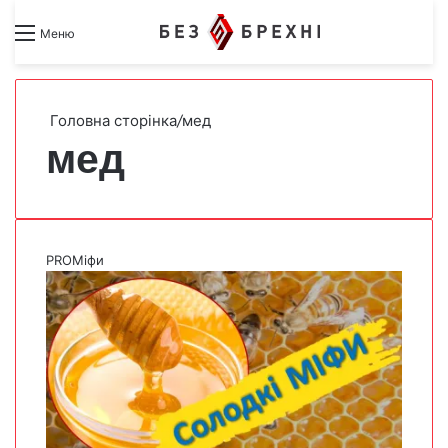
Search for
Switch skin
Меню
Головна сторінка
/
мед
мед
PROМіфи