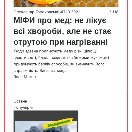
Олександр Гороховський
17.10.2021
2 118
МІФИ про мед: не лікує
всі хвороби, але не стає
отрутою при нагріванні
Люди здавна приписують меду різні цілющі
властивості, бджіл називають «божими мухами» і
придумують безліч способів, як визначити його
справжність. Виявляється,…
Read More »
Останні
Популярні