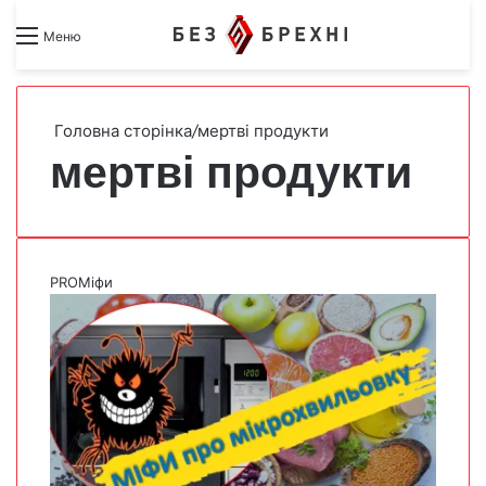
Search for
Switch skin
Меню
Головна сторінка
/
мертві продукти
мертві продукти
PROМіфи